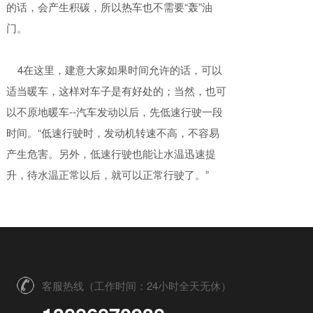
的话，会产生积碳，所以热车也不需要“轰”油
抢险救援车
门。
应急电源车
4在这里，建意大家如果时间允许的话，可以
光伏清洗车
适当暖车，这样对车子是有好处的；当然，也可
以不原地暖车--汽车发动以后，先低速行驶一段
时间。“低速行驶时，发动机转速不高，不容易
产生危害。另外，低速行驶也能让水温迅速提
升，待水温正常以后，就可以正常行驶了。”
客服热线（工作时间：24小时全天无休）