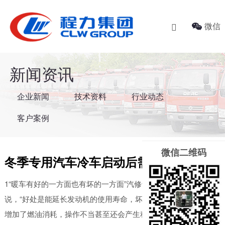
关于我们
新闻资讯
产品中心
微信

企业简介
企业新闻
洒水车
购车流程
技术资料
洗扫/扫路车系列
新闻资讯
企业文化
行业动态
勾臂垃圾车
企业新闻
技术资料
行业动态
服务承诺
客户案例
挂桶垃圾车
客户案例
联系我们
压缩垃圾车
微信二维码
冬季专用汽车冷车启动后需要暖车
餐厨垃圾车
无泄漏垃圾车
1“暖车有好的一方面也有坏的一方面”汽修专家
新闻资
说，“好处是能延长发动机的使用寿命，坏处是
讯
吸粪车系列
增加了燃油消耗，操作不当甚至还会产生积
企业新闻