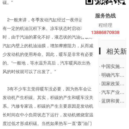
吸污车系列
碳。”
技术资料
服务热线
高压清洗车
2一般来讲，冬季发动汽缸经过一夜停运，会
行业动态
程经理
有一定的机油沉积下来。凉车状态时启动车子
吸尘车
13886870938
客户案例
时，由于汽油的雾化不好，液态状的汽油会破坏
抑尘车
汽缸内壁上的机油油膜，增加摩擦阻力，从而减
相关新
少发动机的使用寿命。因此，暖车是非常有必要
水罐消防车
闻
的。“一般地，等水温升高后，汽车暖风吹出热
· 中国实施燃油税改革的良机又现
泡沫消防车
风的时候就可以了出发了。”
· 明确汽车安全玻璃等产品强制性认证要求
消防洒水车
· 国家政策明确废旧汽车及其零部件进口限制条件
3有不少车主觉得暖车没必要，因为热车会让
· 汽车产业配套政策将出笼 贸易销售都将明确规
应急车
发动机产生积碳。其实，积碳的产生和暖车没关
· 蓝牌和黄牌汽车区别
系。汽修专家说，积碳的产生主要原因是发动机
防撞缓冲车
长时间在中小负荷状态下运行，发动机燃烧室温
医疗废物转运车
度过低才形成积碳。当然如果热车一直“轰”油门