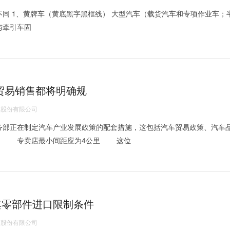
不同 1、黄牌车（黄底黑字黑框线） 大型汽车（载货汽车和专项作业车；
与牵引车固
贸易销售都将明确规
股份有限公司
务部正在制定汽车产业发展政策的配套措施，这包括汽车贸易政策、汽车
等。 专卖店最小间距应为4公里 这位
其零部件进口限制条件
股份有限公司