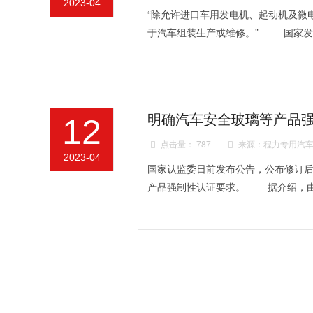
2023-04
“除允许进口车用发电机、起动机及微
于汽车组装生产或维修。” 国家发
明确汽车安全玻璃等产品
12
点击量： 787
来源：程力专用汽车


2023-04
国家认监委日前发布公告，公布修订后
产品强制性认证要求。 据介绍，由于原