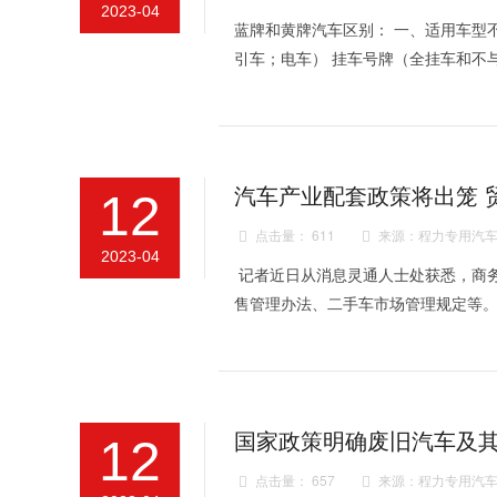
2023-04
蓝牌和黄牌汽车区别： 一、适用车型
引车；电车） 挂车号牌（全挂车和不
汽车产业配套政策将出笼 
12
点击量： 611
来源：程力专用汽车


2023-04
记者近日从消息灵通人士处获悉，商
售管理办法、二手车市场管理规定
国家政策明确废旧汽车及
12
点击量： 657
来源：程力专用汽车

