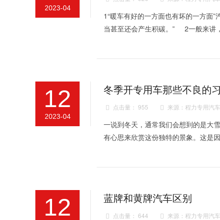
2023-04
1“暖车有好的一方面也有坏的一方面
当甚至还会产生积碳。” 2一般来讲
冬季开专用车那些不良的
12
点击量： 955
来源：程力专用汽车


2023-04
一说到冬天，通常我们会想到的是大
有心思来欣赏这份独特的景象。这是
蓝牌和黄牌汽车区别
12
点击量： 644
来源：程力专用汽车

