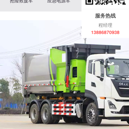
抢险救援车
应急电源车
光伏清洗车
吸污车系列
服务热线
高压清洗车
程经理
吸尘车
13886870938
抑尘车
水罐消防车
泡沫消防车
消防洒水车
应急车
防撞缓冲车
医疗废物转运车