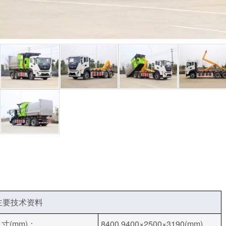
抢险救援车
应急电源车
光伏清洗车
要技术资料
寸(mm)：
8400,9400×2500×3190(mm)