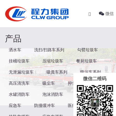
关于我们
新闻资讯
产品中心
微信

企业简介
企业新闻
洒水车
购车流程
技术资料
洗扫/扫路车系列
产品
企业文化
行业动态
勾臂垃圾车
洒水车
洗扫/扫路车系列
勾臂垃圾车
服务承诺
客户案例
挂桶垃圾车
挂桶垃圾车
压缩垃圾车
餐厨垃圾车
联系我们
压缩垃圾车
无泄漏垃圾车
吸粪车系列
吸污车系列
微信二维码
餐厨垃圾车
高压清洗车
吸尘车
抑尘车
无泄漏垃圾车
水罐消防车
泡沫消防车
消防洒水车
应急车
防撞缓冲车
医疗废物转运车
吸粪车系列