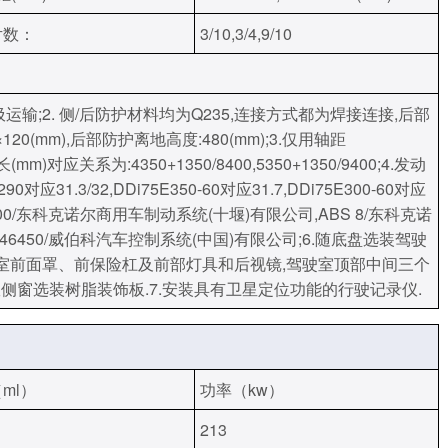
片数：
3/10,3/4,9/10
运输;2. 侧/后防护材料均为Q235,连接方式都为焊接连接,后部
20(mm),后部防护离地高度:480(mm);3.仅用轴距
车长(mm)对应关系为:4350+1350/8400,5350+1350/9400;4.发动
0对应31.3/32,DDi75E350-60对应31.7,DDi75E300-60对应
-C2000/东科克诺尔商用车制动系统(十堰)有限公司,ABS 8/东科克诺
046450/威伯科汽车控制系统(中国)有限公司;6.随底盘选装驾驶
驶室前面罩、前保险杠及前部灯具和后视镜,驾驶室顶部中间三个
侧窗选装树脂装饰板.7.安装具有卫星定位功能的行驶记录仪.
ml）
功率（kw）
213