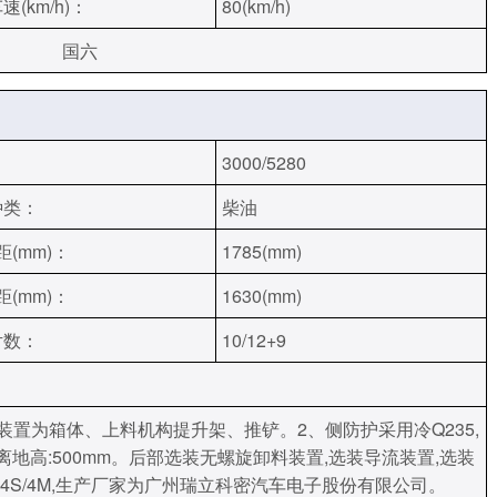
速(km/h)：
80(km/h)
国六
3000/5280
种类：
柴油
距(mm)：
1785(mm)
距(mm)：
1630(mm)
片数：
10/12+9
装置为箱体、上料机构提升架、推铲。2、侧防护采用冷Q235,
离地高:500mm。后部选装无螺旋卸料装置,选装导流装置,选装
L-4S/4M,生产厂家为广州瑞立科密汽车电子股份有限公司。