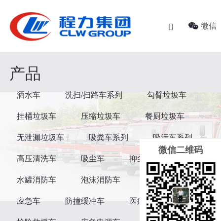
关于我们
新闻资讯
产品中心
微信

企业简介
企业新闻
洒水车
购车流程
技术资料
洗扫/扫路车系列
产品
企业文化
行业动态
勾臂垃圾车
洒水车
洗扫/扫路车系列
勾臂垃圾车
服务承诺
客户案例
挂桶垃圾车
挂桶垃圾车
压缩垃圾车
餐厨垃圾车
联系我们
压缩垃圾车
无泄漏垃圾车
吸粪车系列
吸污车系列
微信二维码
餐厨垃圾车
高压清洗车
吸尘车
抑尘车
无泄漏垃圾车
水罐消防车
泡沫消防车
消防洒水车
应急车
防撞缓冲车
医疗废物转运车
吸粪车系列