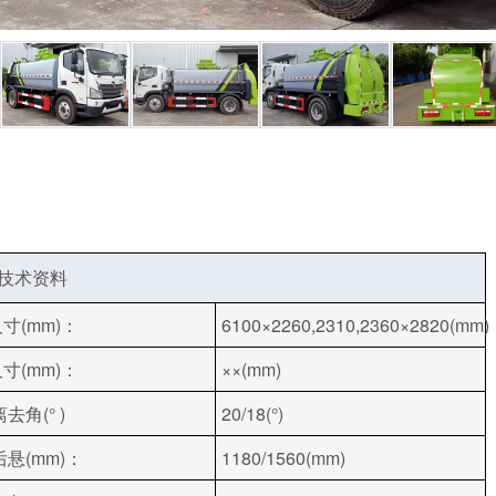
抢险救援车
应急电源车
光伏清洗车
技术资料
寸(mm)：
6100×2260,2310,2360×2820(mm)
寸(mm)：
××(mm)
去角(° )
20/18(°)
后悬(mm)：
1180/1560(mm)