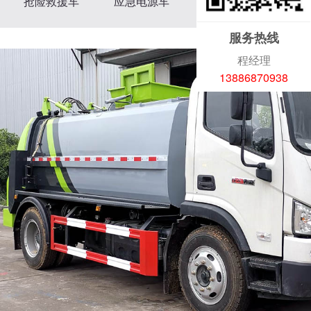
抢险救援车
应急电源车
光伏清洗车
吸污车系列
服务热线
高压清洗车
程经理
吸尘车
13886870938
抑尘车
水罐消防车
泡沫消防车
消防洒水车
应急车
防撞缓冲车
医疗废物转运车